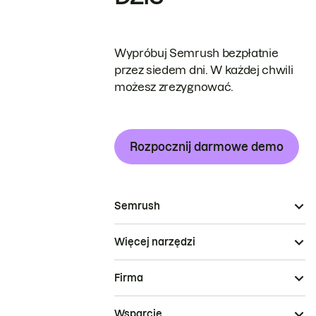
Wypróbuj Semrush bezpłatnie
przez siedem dni. W każdej chwili
możesz zrezygnować.
Rozpocznij darmowe demo
Semrush
Więcej narzędzi
Firma
Wsparcie