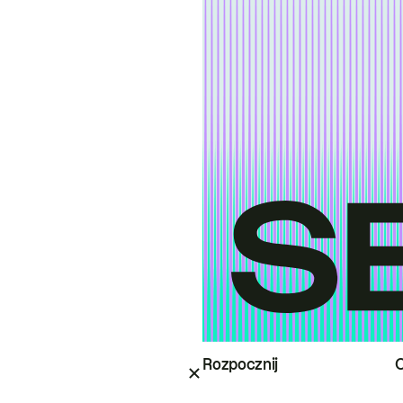
Rozpocznij
O