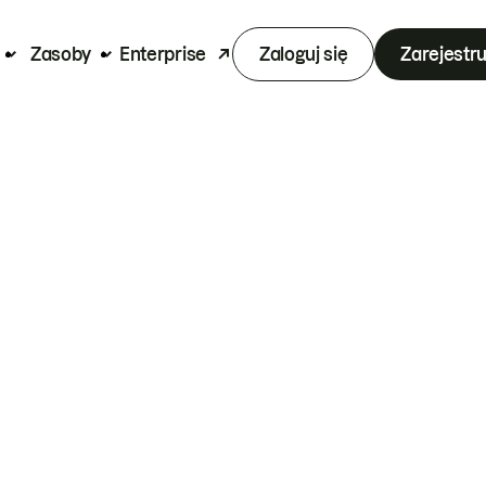
Zasoby
Enterprise
Zaloguj się
Zarejestru