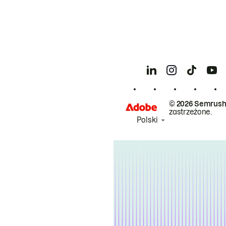
© 2026 Semrush
zastrzeżone.
Polski