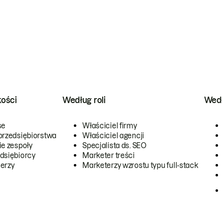
kości
Według roli
Wedł
se
Właściciel firmy
przedsiębiorstwa
Właściciel agencji
ie zespoły
Specjalista ds. SEO
dsiębiorcy
Marketer treści
erzy
Marketerzy wzrostu typu full-stack