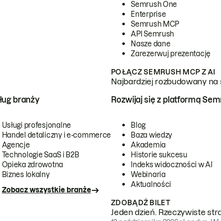
Semrush One
Enterprise
Semrush MCP
API Semrush
Nasze dane
Zarezerwuj prezentację
POŁĄCZ SEMRUSH MCP Z AI
Najbardziej rozbudowany na 
ug branży
Rozwijaj się z platformą Se
Usługi profesjonalne
Blog
Handel detaliczny i e-commerce
Baza wiedzy
Agencje
Akademia
Technologie SaaS i B2B
Historie sukcesu
Opieka zdrowotna
Indeks widoczności w AI
Biznes lokalny
Webinaria
Aktualności
Zobacz wszystkie branże
ZDOBĄDŹ BILET
Jeden dzień. Rzeczywiste str