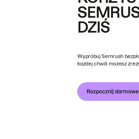
SEMRUS
DZIŚ
Wypróbuj Semrush bezpłat
każdej chwili możesz zre
Rozpocznij darmow