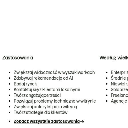
Zastosowania
Według wiel
Zwiększaj widoczność w wyszukiwarkach
Enterpri
Zdobywaj rekomendacje od AI
Średnie 
Badaj rynek
Niewielk
Kontaktuj się z klientami lokalnymi
Soloprze
Twórz angażujące treści
Freelanc
Rozwiązuj problemy techniczne w witrynie
Agencje
Zwiększaj autorytet poza witryną
Twórz strategie dla klientów
Zobacz wszystkie zastosowania