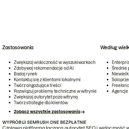
Zastosowania
Według wiel
Zwiększaj widoczność w wyszukiwarkach
Enterpri
Zdobywaj rekomendacje od AI
Średnie 
Badaj rynek
Niewielk
Kontaktuj się z klientami lokalnymi
Soloprze
Twórz angażujące treści
Freelanc
Rozwiązuj problemy techniczne w witrynie
Agencje
Zwiększaj autorytet poza witryną
Twórz strategie dla klientów
Zobacz wszystkie zastosowania
WYPRÓBUJ SEMRUSH ONE BEZPŁATNIE
Czołowa platforma łącząca autorytet SEO i widoczność w