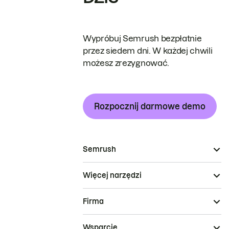
Wypróbuj Semrush bezpłatnie
przez siedem dni. W każdej chwili
możesz zrezygnować.
Rozpocznij darmowe demo
Semrush
Więcej narzędzi
Firma
Wsparcie