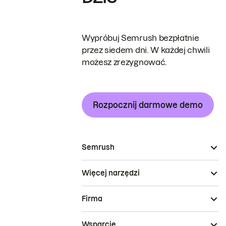
Wypróbuj Semrush bezpłatnie
przez siedem dni. W każdej chwili
możesz zrezygnować.
Rozpocznij darmowe demo
Semrush
Więcej narzędzi
Firma
Wsparcie