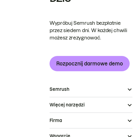
Wypróbuj Semrush bezpłatnie
przez siedem dni. W każdej chwili
możesz zrezygnować.
Rozpocznij darmowe demo
Semrush
Więcej narzędzi
Firma
Wsparcie