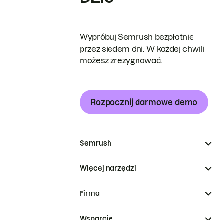
Wypróbuj Semrush bezpłatnie
przez siedem dni. W każdej chwili
możesz zrezygnować.
Rozpocznij darmowe demo
Semrush
Więcej narzędzi
Firma
Wsparcie