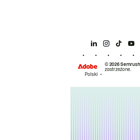
© 2026 Semrush
zastrzeżone.
Polski