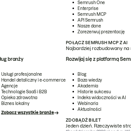
Semrush One
Enterprise
Semrush MCP
API Semrush
Nasze dane
Zarezerwuj prezentację
POŁĄCZ SEMRUSH MCP Z AI
Najbardziej rozbudowany na 
ug branży
Rozwijaj się z platformą Se
Usługi profesjonalne
Blog
Handel detaliczny i e-commerce
Baza wiedzy
Agencje
Akademia
Technologie SaaS i B2B
Historie sukcesu
Opieka zdrowotna
Indeks widoczności w AI
Biznes lokalny
Webinaria
Aktualności
Zobacz wszystkie branże
ZDOBĄDŹ BILET
Jeden dzień. Rzeczywiste str