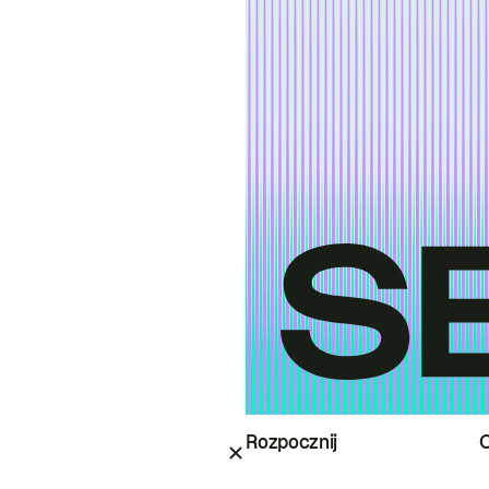
Rozpocznij
O