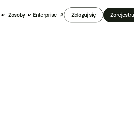
Zasoby
Enterprise
Zaloguj się
Zarejestru