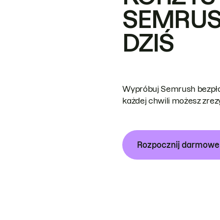
SEMRUS
DZIŚ
Wypróbuj Semrush bezpłat
każdej chwili możesz zre
Rozpocznij darmow