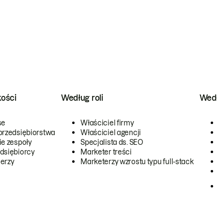
kości
Według roli
Wedł
se
Właściciel firmy
przedsiębiorstwa
Właściciel agencji
ie zespoły
Specjalista ds. SEO
dsiębiorcy
Marketer treści
erzy
Marketerzy wzrostu typu full-stack