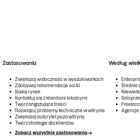
Zastosowania
Według wiel
Zwiększaj widoczność w wyszukiwarkach
Enterpri
Zdobywaj rekomendacje od AI
Średnie 
Badaj rynek
Niewielk
Kontaktuj się z klientami lokalnymi
Soloprze
Twórz angażujące treści
Freelanc
Rozwiązuj problemy techniczne w witrynie
Agencje
Zwiększaj autorytet poza witryną
Twórz strategie dla klientów
Zobacz wszystkie zastosowania