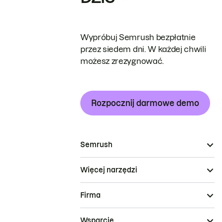
Wypróbuj Semrush bezpłatnie
przez siedem dni. W każdej chwili
możesz zrezygnować.
Rozpocznij darmowe demo
Semrush
Więcej narzędzi
Firma
Wsparcie