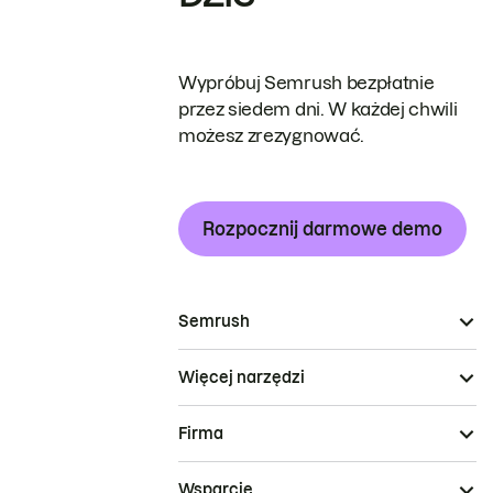
Wypróbuj Semrush bezpłatnie
przez siedem dni. W każdej chwili
możesz zrezygnować.
Rozpocznij darmowe demo
Semrush
Więcej narzędzi
Firma
Wsparcie