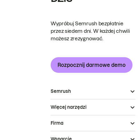
Wypróbuj Semrush bezpłatnie
przez siedem dni. W każdej chwili
możesz zrezygnować.
Rozpocznij darmowe demo
Semrush
Więcej narzędzi
Firma
Wsparcie