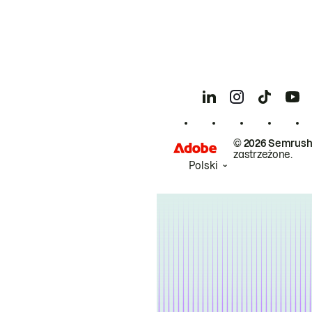
© 2026 Semrush
zastrzeżone.
Polski