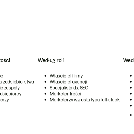
kości
Według roli
Wedł
se
Właściciel firmy
przedsiębiorstwa
Właściciel agencji
ie zespoły
Specjalista ds. SEO
dsiębiorcy
Marketer treści
erzy
Marketerzy wzrostu typu full-stack