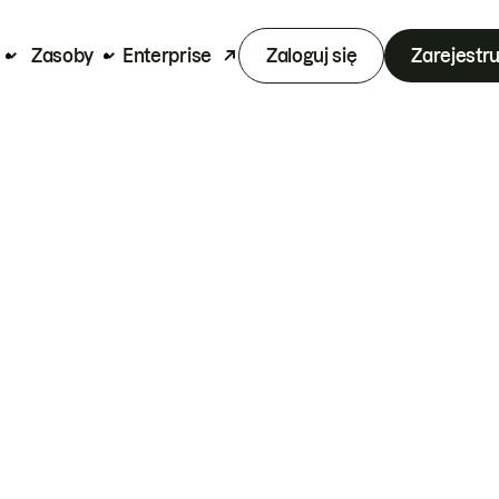
Zasoby
Enterprise
Zaloguj się
Zarejestru