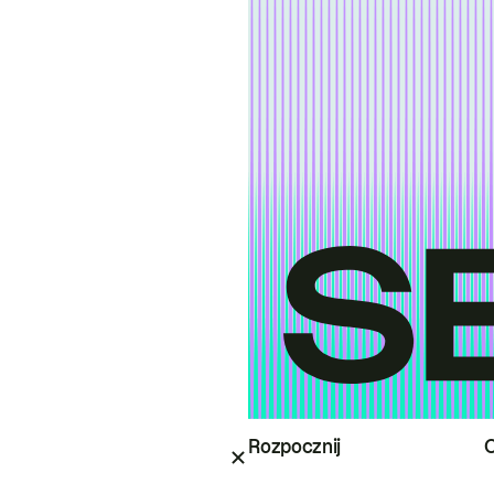
Rozpocznij
O