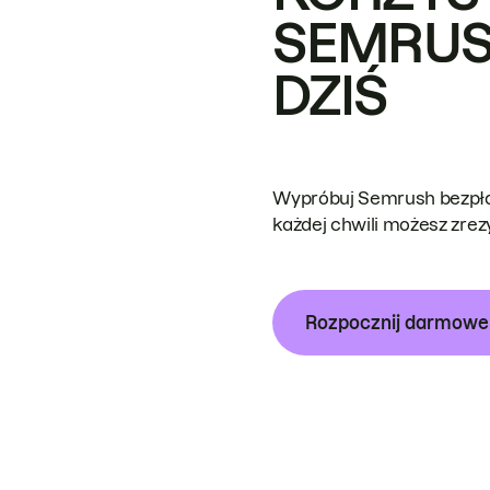
SEMRUS
DZIŚ
Wypróbuj Semrush bezpłat
każdej chwili możesz zre
Rozpocznij darmow