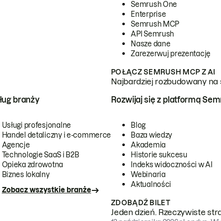
Semrush One
Enterprise
Semrush MCP
API Semrush
Nasze dane
Zarezerwuj prezentację
POŁĄCZ SEMRUSH MCP Z AI
Najbardziej rozbudowany na 
ug branży
Rozwijaj się z platformą Se
Usługi profesjonalne
Blog
Handel detaliczny i e-commerce
Baza wiedzy
Agencje
Akademia
Technologie SaaS i B2B
Historie sukcesu
Opieka zdrowotna
Indeks widoczności w AI
Biznes lokalny
Webinaria
Aktualności
Zobacz wszystkie branże
ZDOBĄDŹ BILET
Jeden dzień. Rzeczywiste str