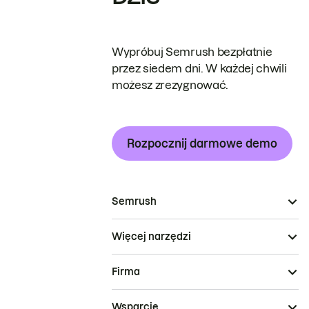
Wypróbuj Semrush bezpłatnie
przez siedem dni. W każdej chwili
możesz zrezygnować.
Rozpocznij darmowe demo
Semrush
Więcej narzędzi
Firma
Wsparcie