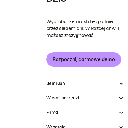
Wypróbuj Semrush bezpłatnie
przez siedem dni. W każdej chwili
możesz zrezygnować.
Rozpocznij darmowe demo
Semrush
Więcej narzędzi
Firma
Wsparcie