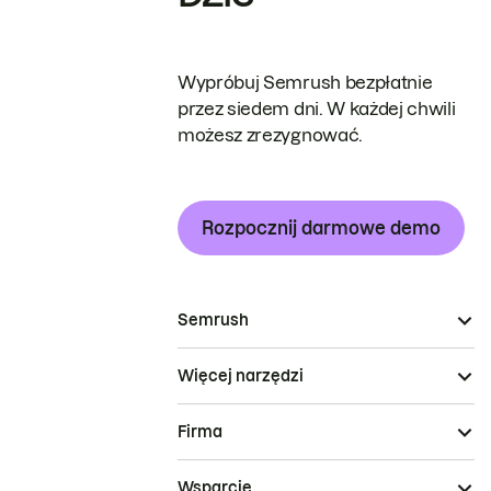
Wypróbuj Semrush bezpłatnie
przez siedem dni. W każdej chwili
możesz zrezygnować.
Rozpocznij darmowe demo
Semrush
Więcej narzędzi
Firma
Wsparcie