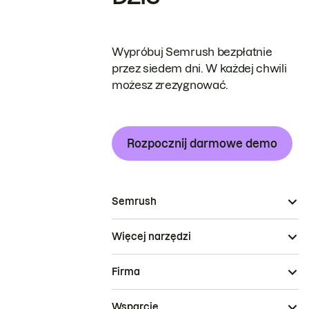
Wypróbuj Semrush bezpłatnie
przez siedem dni. W każdej chwili
możesz zrezygnować.
Rozpocznij darmowe demo
Semrush
Więcej narzędzi
Firma
Wsparcie