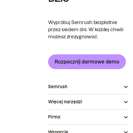
Wypróbuj Semrush bezpłatnie
przez siedem dni. W każdej chwili
możesz zrezygnować.
Rozpocznij darmowe demo
Semrush
Więcej narzędzi
Firma
Wsparcie