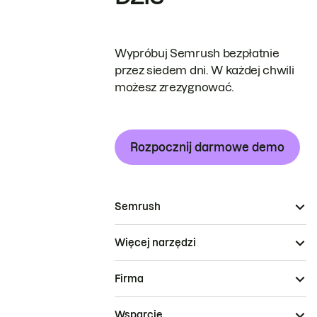
Wypróbuj Semrush bezpłatnie
przez siedem dni. W każdej chwili
możesz zrezygnować.
Rozpocznij darmowe demo
Semrush
Więcej narzędzi
Firma
Wsparcie