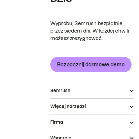
Wypróbuj Semrush bezpłatnie
przez siedem dni. W każdej chwili
możesz zrezygnować.
Rozpocznij darmowe demo
Semrush
Więcej narzędzi
Firma
Wsparcie