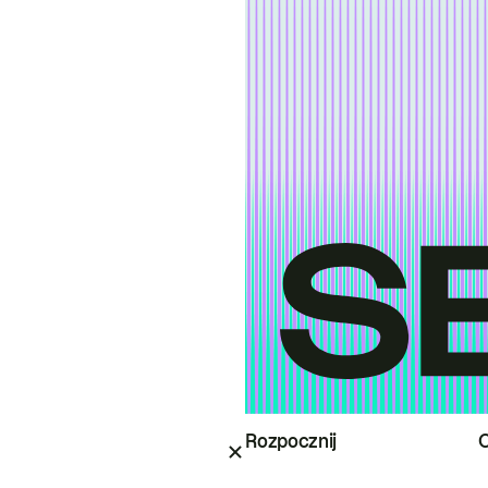
Rozpocznij
O