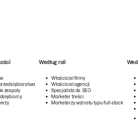
kości
Według roli
Wedł
se
Właściciel firmy
przedsiębiorstwa
Właściciel agencji
ie zespoły
Specjalista ds. SEO
dsiębiorcy
Marketer treści
erzy
Marketerzy wzrostu typu full-stack