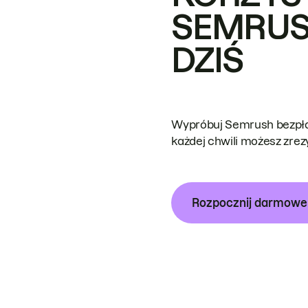
SEMRUS
DZIŚ
Wypróbuj Semrush bezpłat
każdej chwili możesz zre
Rozpocznij darmow