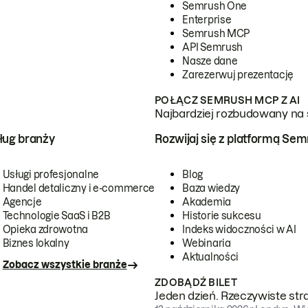
Semrush One
Enterprise
Semrush MCP
API Semrush
Nasze dane
Zarezerwuj prezentację
POŁĄCZ SEMRUSH MCP Z AI
Najbardziej rozbudowany na 
ug branży
Rozwijaj się z platformą Se
Usługi profesjonalne
Blog
Handel detaliczny i e-commerce
Baza wiedzy
Agencje
Akademia
Technologie SaaS i B2B
Historie sukcesu
Opieka zdrowotna
Indeks widoczności w AI
Biznes lokalny
Webinaria
Aktualności
Zobacz wszystkie branże
ZDOBĄDŹ BILET
Jeden dzień. Rzeczywiste str