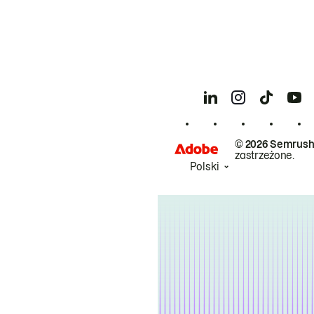
© 2026 Semrush
zastrzeżone.
Polski