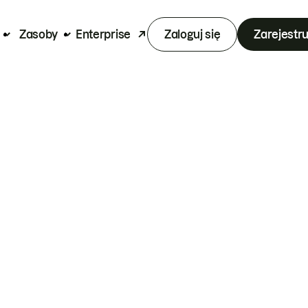
Zasoby
Enterprise
Zaloguj się
Zarejestru