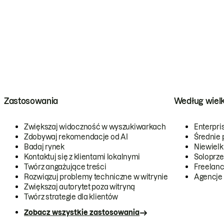
Zastosowania
Według wiel
Zwiększaj widoczność w wyszukiwarkach
Enterpri
Zdobywaj rekomendacje od AI
Średnie 
Badaj rynek
Niewielk
Kontaktuj się z klientami lokalnymi
Soloprze
Twórz angażujące treści
Freelanc
Rozwiązuj problemy techniczne w witrynie
Agencje
Zwiększaj autorytet poza witryną
Twórz strategie dla klientów
Zobacz wszystkie zastosowania