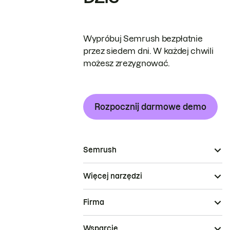
Wypróbuj Semrush bezpłatnie
przez siedem dni. W każdej chwili
możesz zrezygnować.
Rozpocznij darmowe demo
Semrush
Więcej narzędzi
Firma
Wsparcie