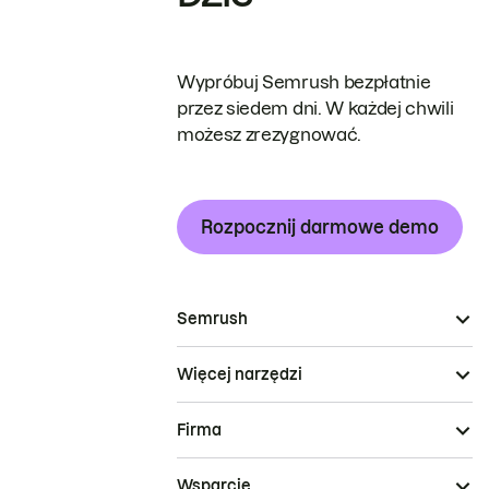
Wypróbuj Semrush bezpłatnie
przez siedem dni. W każdej chwili
możesz zrezygnować.
Rozpocznij darmowe demo
Semrush
Więcej narzędzi
Firma
Wsparcie