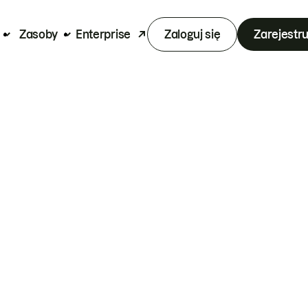
Zasoby
Enterprise
Zaloguj się
Zarejestru