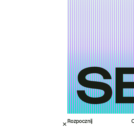
Rozpocznij
O