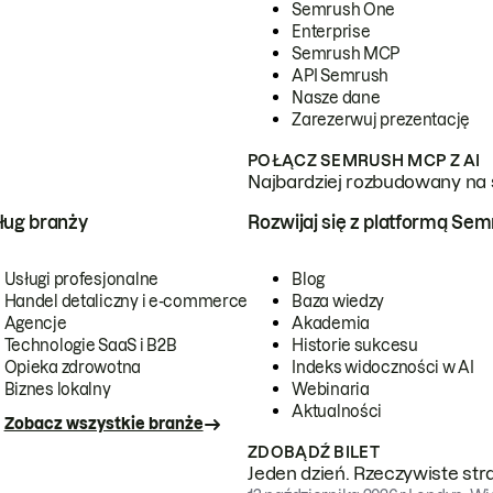
Semrush One
Enterprise
Semrush MCP
API Semrush
Nasze dane
Zarezerwuj prezentację
POŁĄCZ SEMRUSH MCP Z AI
Najbardziej rozbudowany na 
ug branży
Rozwijaj się z platformą Se
Usługi profesjonalne
Blog
Handel detaliczny i e-commerce
Baza wiedzy
Agencje
Akademia
Technologie SaaS i B2B
Historie sukcesu
Opieka zdrowotna
Indeks widoczności w AI
Biznes lokalny
Webinaria
Aktualności
Zobacz wszystkie branże
ZDOBĄDŹ BILET
Jeden dzień. Rzeczywiste str