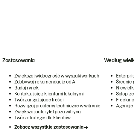
Zastosowania
Według wiel
Zwiększaj widoczność w wyszukiwarkach
Enterpri
Zdobywaj rekomendacje od AI
Średnie 
Badaj rynek
Niewielk
Kontaktuj się z klientami lokalnymi
Soloprze
Twórz angażujące treści
Freelanc
Rozwiązuj problemy techniczne w witrynie
Agencje
Zwiększaj autorytet poza witryną
Twórz strategie dla klientów
Zobacz wszystkie zastosowania