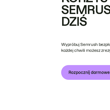
SEMRUS
DZIŚ
Wypróbuj Semrush bezpłat
każdej chwili możesz zre
Rozpocznij darmow