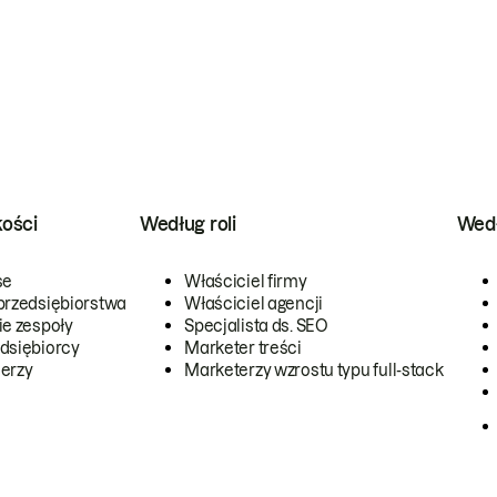
kości
Według roli
Wedł
se
Właściciel firmy
przedsiębiorstwa
Właściciel agencji
ie zespoły
Specjalista ds. SEO
dsiębiorcy
Marketer treści
erzy
Marketerzy wzrostu typu full-stack