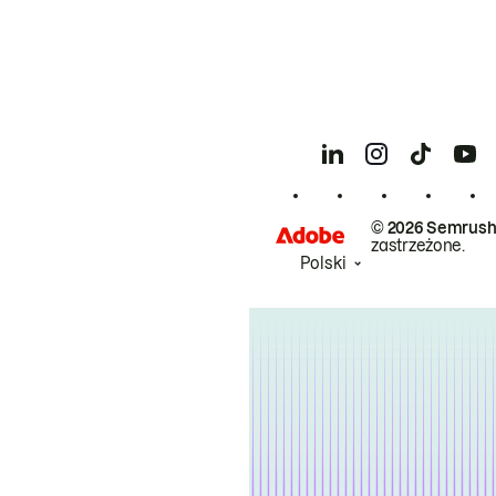
© 2026 Semrush
zastrzeżone.
Polski