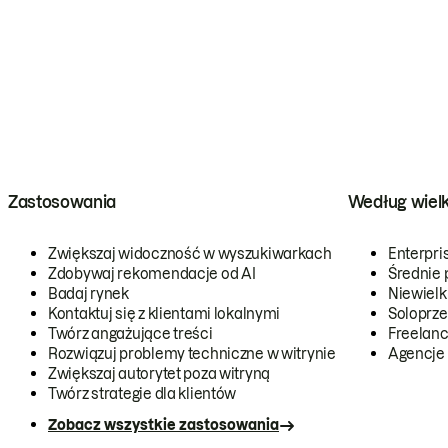
Zastosowania
Według wiel
Zwiększaj widoczność w wyszukiwarkach
Enterpri
Zdobywaj rekomendacje od AI
Średnie 
Badaj rynek
Niewielk
Kontaktuj się z klientami lokalnymi
Soloprze
Twórz angażujące treści
Freelanc
Rozwiązuj problemy techniczne w witrynie
Agencje
Zwiększaj autorytet poza witryną
Twórz strategie dla klientów
Zobacz wszystkie zastosowania