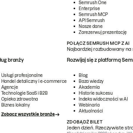
Semrush One
Enterprise
Semrush MCP
API Semrush
Nasze dane
Zarezerwuj prezentację
POŁĄCZ SEMRUSH MCP Z AI
Najbardziej rozbudowany na 
ug branży
Rozwijaj się z platformą Se
Usługi profesjonalne
Blog
Handel detaliczny i e-commerce
Baza wiedzy
Agencje
Akademia
Technologie SaaS i B2B
Historie sukcesu
Opieka zdrowotna
Indeks widoczności w AI
Biznes lokalny
Webinaria
Aktualności
Zobacz wszystkie branże
ZDOBĄDŹ BILET
Jeden dzień. Rzeczywiste str