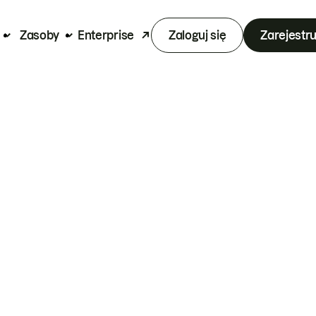
Zasoby
Enterprise
Zaloguj się
Zarejestru