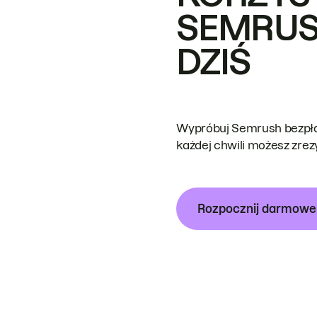
SEMRUS
DZIŚ
Wypróbuj Semrush bezpłat
każdej chwili możesz zre
Rozpocznij darmow