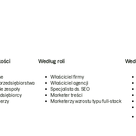
kości
Według roli
Wedł
se
Właściciel firmy
przedsiębiorstwa
Właściciel agencji
ie zespoły
Specjalista ds. SEO
dsiębiorcy
Marketer treści
erzy
Marketerzy wzrostu typu full-stack