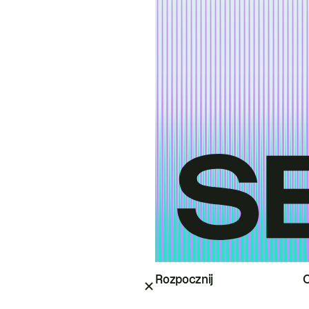
Rozpocznij
O