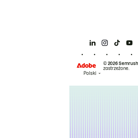
© 2026 Semrush
zastrzeżone.
Polski