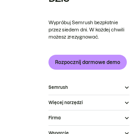
Wypróbuj Semrush bezpłatnie
przez siedem dni. W każdej chwili
możesz zrezygnować.
Rozpocznij darmowe demo
Semrush
Więcej narzędzi
Firma
Wsparcie