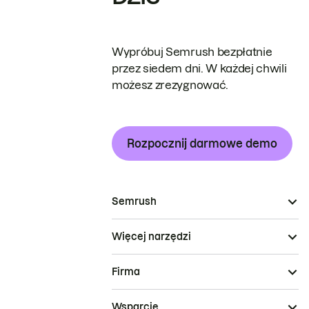
Wypróbuj Semrush bezpłatnie
przez siedem dni. W każdej chwili
możesz zrezygnować.
Rozpocznij darmowe demo
Semrush
Więcej narzędzi
Firma
Wsparcie