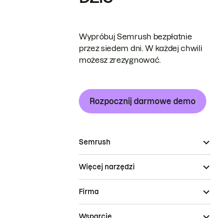
Wypróbuj Semrush bezpłatnie
przez siedem dni. W każdej chwili
możesz zrezygnować.
Rozpocznij darmowe demo
Semrush
Więcej narzędzi
Firma
Wsparcie