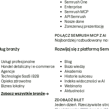
Semrush One
Enterprise
Semrush MCP
API Semrush
Nasze dane
Zarezerwuj prezentację
POŁĄCZ SEMRUSH MCP Z AI
Najbardziej rozbudowany na 
ug branży
Rozwijaj się z platformą Se
Usługi profesjonalne
Blog
Handel detaliczny i e-commerce
Baza wiedzy
Agencje
Akademia
Technologie SaaS i B2B
Historie sukcesu
Opieka zdrowotna
Indeks widoczności w AI
Biznes lokalny
Webinaria
Aktualności
Zobacz wszystkie branże
ZDOBĄDŹ BILET
Jeden dzień. Rzeczywiste str