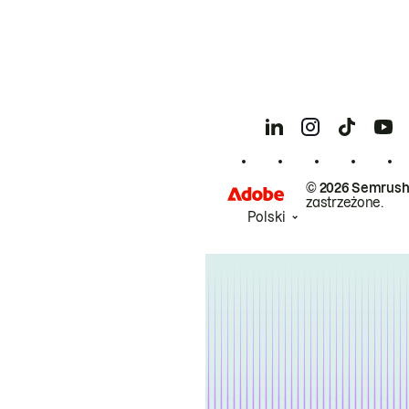
© 2026 Semrush
zastrzeżone.
Polski