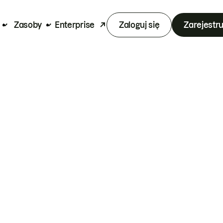
Zasoby
Enterprise
Zaloguj się
Zarejestru