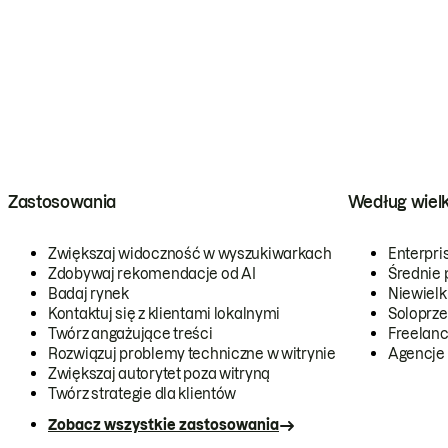
Zastosowania
Według wiel
Zwiększaj widoczność w wyszukiwarkach
Enterpri
Zdobywaj rekomendacje od AI
Średnie 
Badaj rynek
Niewielk
Kontaktuj się z klientami lokalnymi
Soloprze
Twórz angażujące treści
Freelanc
Rozwiązuj problemy techniczne w witrynie
Agencje
Zwiększaj autorytet poza witryną
Twórz strategie dla klientów
Zobacz wszystkie zastosowania