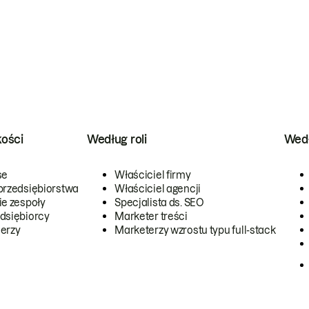
kości
Według roli
Wedł
se
Właściciel firmy
przedsiębiorstwa
Właściciel agencji
ie zespoły
Specjalista ds. SEO
dsiębiorcy
Marketer treści
erzy
Marketerzy wzrostu typu full-stack