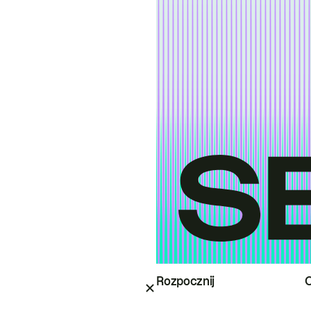
Rozpocznij
O