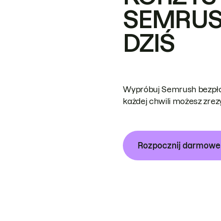
SEMRUS
DZIŚ
Wypróbuj Semrush bezpłat
każdej chwili możesz zre
Rozpocznij darmow