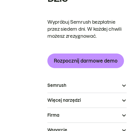
Wypróbuj Semrush bezpłatnie
przez siedem dni. W każdej chwili
możesz zrezygnować.
Rozpocznij darmowe demo
Semrush
Więcej narzędzi
Firma
Wsparcie