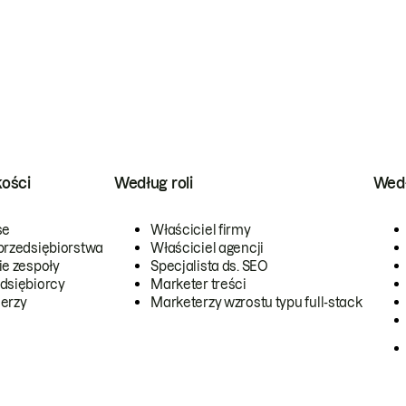
kości
Według roli
Wedł
se
Właściciel firmy
przedsiębiorstwa
Właściciel agencji
ie zespoły
Specjalista ds. SEO
dsiębiorcy
Marketer treści
erzy
Marketerzy wzrostu typu full-stack