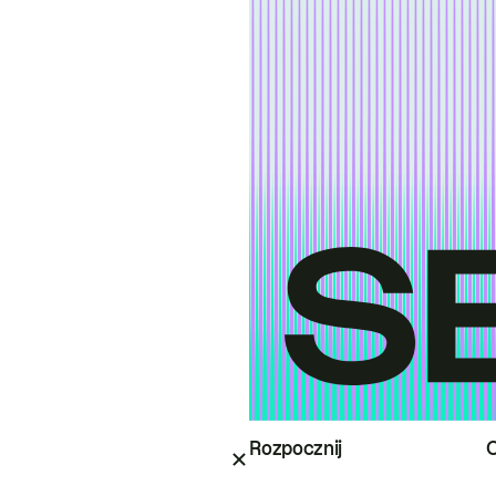
Rozpocznij
O