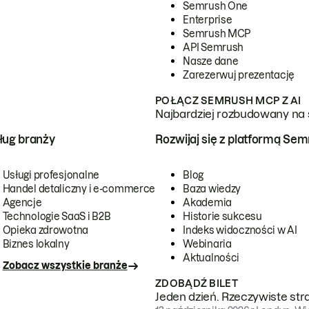
Semrush One
Enterprise
Semrush MCP
API Semrush
Nasze dane
Zarezerwuj prezentację
POŁĄCZ SEMRUSH MCP Z AI
Najbardziej rozbudowany na 
ug branży
Rozwijaj się z platformą Se
Usługi profesjonalne
Blog
Handel detaliczny i e-commerce
Baza wiedzy
Agencje
Akademia
Technologie SaaS i B2B
Historie sukcesu
Opieka zdrowotna
Indeks widoczności w AI
Biznes lokalny
Webinaria
Aktualności
Zobacz wszystkie branże
ZDOBĄDŹ BILET
Jeden dzień. Rzeczywiste str