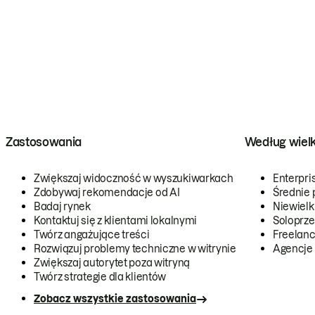
Zastosowania
Według wiel
Zwiększaj widoczność w wyszukiwarkach
Enterpri
Zdobywaj rekomendacje od AI
Średnie 
Badaj rynek
Niewielk
Kontaktuj się z klientami lokalnymi
Soloprze
Twórz angażujące treści
Freelanc
Rozwiązuj problemy techniczne w witrynie
Agencje
Zwiększaj autorytet poza witryną
Twórz strategie dla klientów
Zobacz wszystkie zastosowania