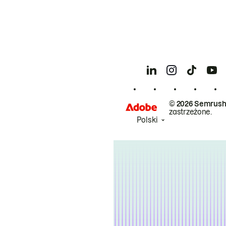
© 2026 Semrush
zastrzeżone.
Polski