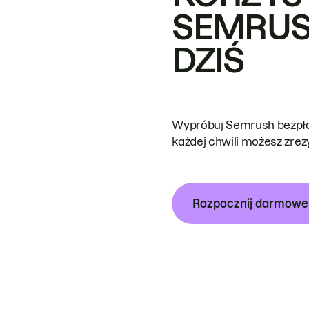
SEMRUS
DZIŚ
Wypróbuj Semrush bezpłat
każdej chwili możesz zre
Rozpocznij darmow