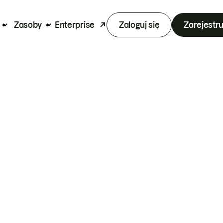
Zasoby
Enterprise
Zaloguj się
Zarejestru