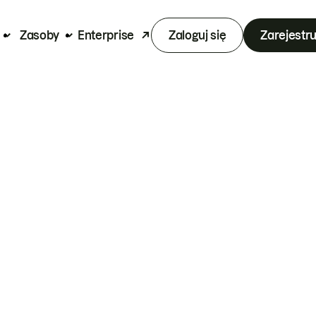
Zasoby
Enterprise
Zaloguj się
Zarejestru