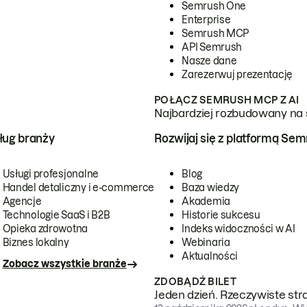
Semrush One
Enterprise
Semrush MCP
API Semrush
Nasze dane
Zarezerwuj prezentację
POŁĄCZ SEMRUSH MCP Z AI
Najbardziej rozbudowany na 
ug branży
Rozwijaj się z platformą Se
Usługi profesjonalne
Blog
Handel detaliczny i e-commerce
Baza wiedzy
Agencje
Akademia
Technologie SaaS i B2B
Historie sukcesu
Opieka zdrowotna
Indeks widoczności w AI
Biznes lokalny
Webinaria
Aktualności
Zobacz wszystkie branże
ZDOBĄDŹ BILET
Jeden dzień. Rzeczywiste str