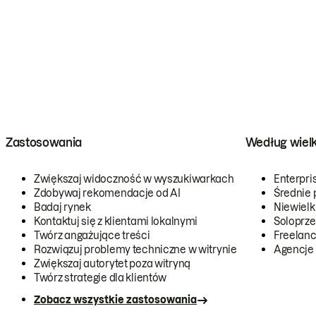
Zastosowania
Według wiel
Zwiększaj widoczność w wyszukiwarkach
Enterpri
Zdobywaj rekomendacje od AI
Średnie 
Badaj rynek
Niewielk
Kontaktuj się z klientami lokalnymi
Soloprze
Twórz angażujące treści
Freelanc
Rozwiązuj problemy techniczne w witrynie
Agencje
Zwiększaj autorytet poza witryną
Twórz strategie dla klientów
Zobacz wszystkie zastosowania