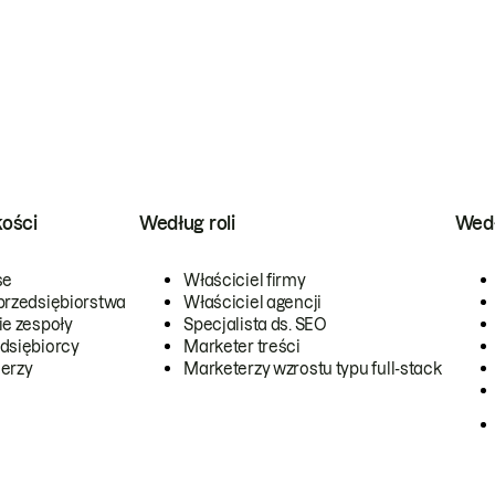
kości
Według roli
Wedł
se
Właściciel firmy
przedsiębiorstwa
Właściciel agencji
ie zespoły
Specjalista ds. SEO
dsiębiorcy
Marketer treści
erzy
Marketerzy wzrostu typu full-stack