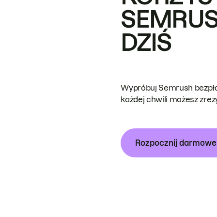
SEMRUS
DZIŚ
Wypróbuj Semrush bezpłat
każdej chwili możesz zre
Rozpocznij darmow