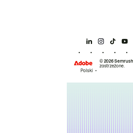
© 2026 Semrush
zastrzeżone.
Polski