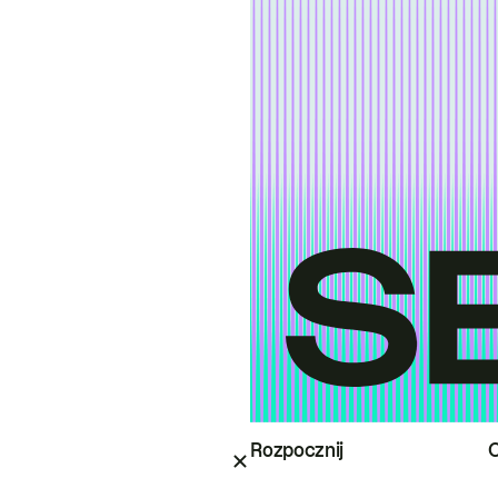
Rozpocznij
O