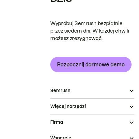
Wypróbuj Semrush bezpłatnie
przez siedem dni. W każdej chwili
możesz zrezygnować.
Rozpocznij darmowe demo
Semrush
Więcej narzędzi
Firma
Wsparcie