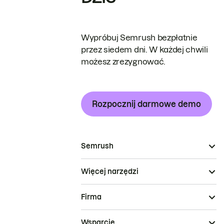
Wypróbuj Semrush bezpłatnie
przez siedem dni. W każdej chwili
możesz zrezygnować.
Rozpocznij darmowe demo
Semrush
Więcej narzędzi
Firma
Wsparcie