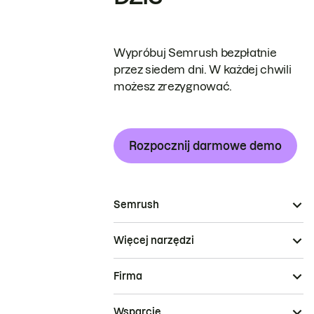
Wypróbuj Semrush bezpłatnie
przez siedem dni. W każdej chwili
możesz zrezygnować.
Rozpocznij darmowe demo
Semrush
Więcej narzędzi
Firma
Wsparcie