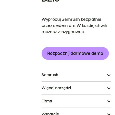
Wypróbuj Semrush bezpłatnie
przez siedem dni. W każdej chwili
możesz zrezygnować.
Rozpocznij darmowe demo
Semrush
Więcej narzędzi
Firma
Wsparcie