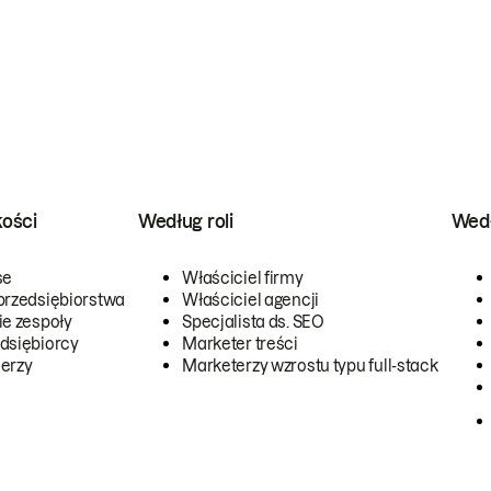
kości
Według roli
Wedł
se
Właściciel firmy
przedsiębiorstwa
Właściciel agencji
ie zespoły
Specjalista ds. SEO
dsiębiorcy
Marketer treści
erzy
Marketerzy wzrostu typu full-stack