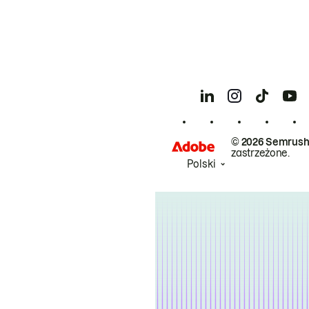
© 2026 Semrush
zastrzeżone.
Polski