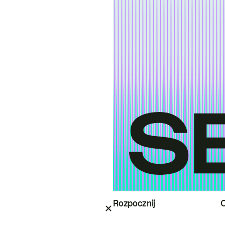
Rozpocznij
O