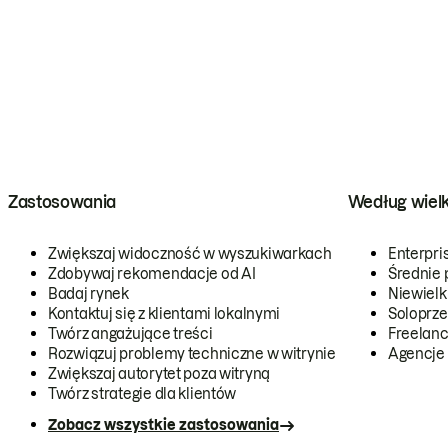
Zastosowania
Według wiel
Zwiększaj widoczność w wyszukiwarkach
Enterpri
Zdobywaj rekomendacje od AI
Średnie 
Badaj rynek
Niewielk
Kontaktuj się z klientami lokalnymi
Soloprze
Twórz angażujące treści
Freelanc
Rozwiązuj problemy techniczne w witrynie
Agencje
Zwiększaj autorytet poza witryną
Twórz strategie dla klientów
Zobacz wszystkie zastosowania