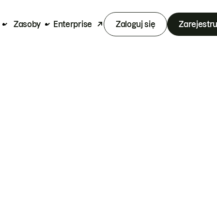
Zasoby
Enterprise
Zaloguj się
Zarejestru