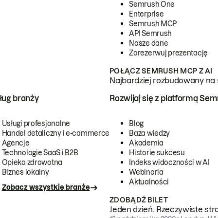
Semrush One
Enterprise
Semrush MCP
API Semrush
Nasze dane
Zarezerwuj prezentację
POŁĄCZ SEMRUSH MCP Z AI
Najbardziej rozbudowany na 
ug branży
Rozwijaj się z platformą Se
Usługi profesjonalne
Blog
Handel detaliczny i e-commerce
Baza wiedzy
Agencje
Akademia
Technologie SaaS i B2B
Historie sukcesu
Opieka zdrowotna
Indeks widoczności w AI
Biznes lokalny
Webinaria
Aktualności
Zobacz wszystkie branże
ZDOBĄDŹ BILET
Jeden dzień. Rzeczywiste str