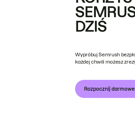
SEMRUS
DZIŚ
Wypróbuj Semrush bezpłat
każdej chwili możesz zre
Rozpocznij darmow