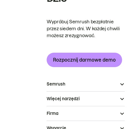
Wypróbuj Semrush bezpłatnie
przez siedem dni. W każdej chwili
możesz zrezygnować.
Rozpocznij darmowe demo
Semrush
Więcej narzędzi
Firma
Wsparcie