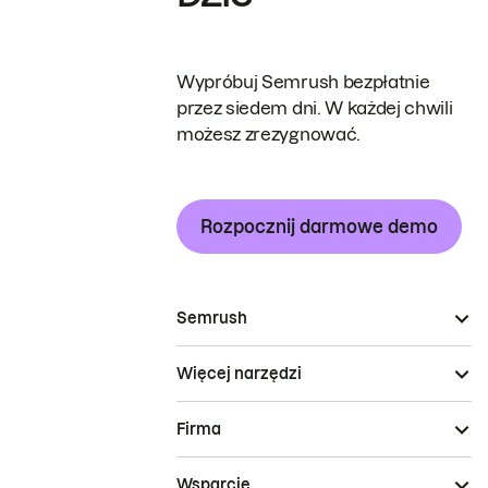
Wypróbuj Semrush bezpłatnie
przez siedem dni. W każdej chwili
możesz zrezygnować.
Rozpocznij darmowe demo
Semrush
Więcej narzędzi
Firma
Wsparcie