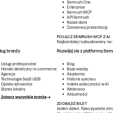
Semrush One
Enterprise
Semrush MCP
API Semrush
Nasze dane
Zarezerwuj prezentację
POŁĄCZ SEMRUSH MCP Z AI
Najbardziej rozbudowany na 
ug branży
Rozwijaj się z platformą Se
Usługi profesjonalne
Blog
Handel detaliczny i e-commerce
Baza wiedzy
Agencje
Akademia
Technologie SaaS i B2B
Historie sukcesu
Opieka zdrowotna
Indeks widoczności w AI
Biznes lokalny
Webinaria
Aktualności
Zobacz wszystkie branże
ZDOBĄDŹ BILET
Jeden dzień. Rzeczywiste str