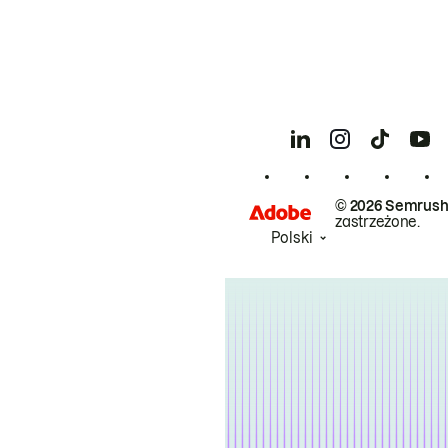
© 2026 Semrush
zastrzeżone.
Polski