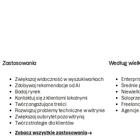
Zastosowania
Według wiel
Zwiększaj widoczność w wyszukiwarkach
Enterpri
Zdobywaj rekomendacje od AI
Średnie 
Badaj rynek
Niewielk
Kontaktuj się z klientami lokalnymi
Soloprze
Twórz angażujące treści
Freelanc
Rozwiązuj problemy techniczne w witrynie
Agencje
Zwiększaj autorytet poza witryną
Twórz strategie dla klientów
Zobacz wszystkie zastosowania