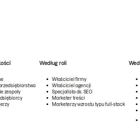
kości
Według roli
Wedł
se
Właściciel firmy
przedsiębiorstwa
Właściciel agencji
ie zespoły
Specjalista ds. SEO
dsiębiorcy
Marketer treści
erzy
Marketerzy wzrostu typu full-stack