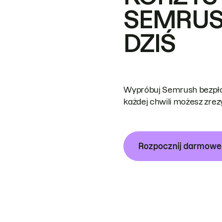
SEMRUS
DZIŚ
Wypróbuj Semrush bezpłat
każdej chwili możesz zre
Rozpocznij darmow