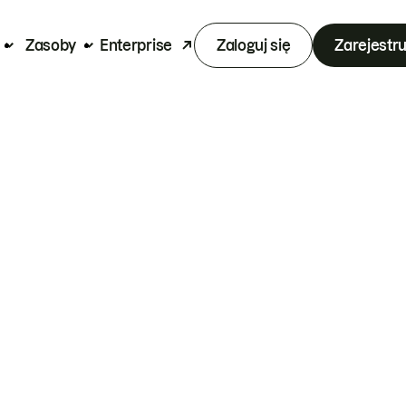
Zasoby
Enterprise
Zaloguj się
Zarejestru