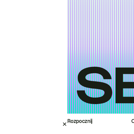
Rozpocznij
O